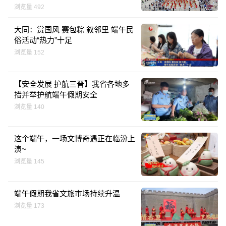
浏览量 492
大同：赏国风 赛包粽 叙邻里 端午民
俗活动“热力”十足
浏览量 152
【安全发展 护航三晋】我省各地多
措并举护航端午假期安全
浏览量 140
这个端午，一场文博奇遇正在临汾上
演~
浏览量 145
端午假期我省文旅市场持续升温
浏览量 173