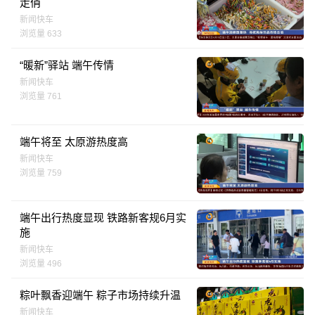
走俏
新闻快车
浏览量 633
“暖新”驿站 端午传情
新闻快车
浏览量 761
端午将至 太原游热度高
新闻快车
浏览量 759
端午出行热度显现 铁路新客规6月实
施
新闻快车
浏览量 496
粽叶飘香迎端午 粽子市场持续升温
新闻快车