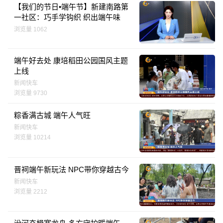
【我们的节日•端午节】新建南路第
一社区：巧手学钩织 织出端午味
浏览量 1062
端午好去处 康培稻田公园国风主题
上线
新闻快车
浏览量 9730
粽香满古城 端午人气旺
新闻快车
浏览量 10214
晋祠端午新玩法 NPC带你穿越古今
新闻快车
浏览量 2212