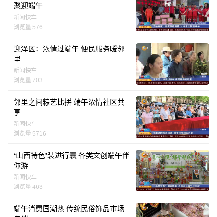
聚迎端午
新闻快车
浏览量 576
迎泽区：浓情过端午 便民服务暖邻
里
新闻快车
浏览量 703
邻里之间粽艺比拼 端午浓情社区共
享
新闻快车
浏览量 5716
“山西特色”装进行囊 各类文创端午伴
你游
新闻快车
浏览量 463
端午消费国潮热 传统民俗饰品市场