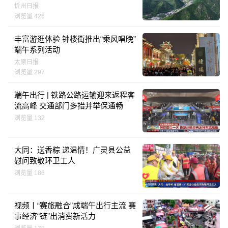
忻州日报
浏览量 426
丰富游逛体验 钟楼街推出“乘风唱晚”
端午系列活动
太原日报
浏览量 297
端午出行 | 铁路公路运输迎来返程客
流高峰 交通部门多措并举保通畅
浏览量 132
大同：送香粽 递温情！广灵县公益
慰问致敬环卫工人
浏览量 186
视频丨“赛旅融合”成端午出行主流 赛
事经济“链”出消费新活力