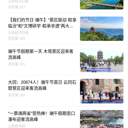
山西经济日报
浏览量 267
【我们的节日·端午】“景区联动·粽享
临汾”和“文博研学·粽承非遗”两大板
块互动 “粽韵端午·乐游临汾”系列活
山西经济日报
动多点开花
浏览量 389
端午节假期第一天 木塔景区迎来客
流高峰
浏览量 201
大同：20874人！端午节首日 云冈石
窟景区迎来客流高峰
浏览量 186
“一票通两省”受热捧！端午假期壶口
瀑布迎客流高峰
山西新闻网