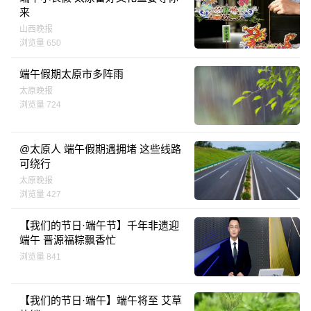
来
山西晚报
浏览量 650
端午假期太原市多阵雨
太原晚报
浏览量 724
@太原人 端午假期遇拥堵 这些线路
可绕行
太原晚报
浏览量 427
【我们的节日·端午节】千年非遗迎
端午 晋源福粽飘香忙
浏览量 841
【我们的节日·端午】端午将至 艾草