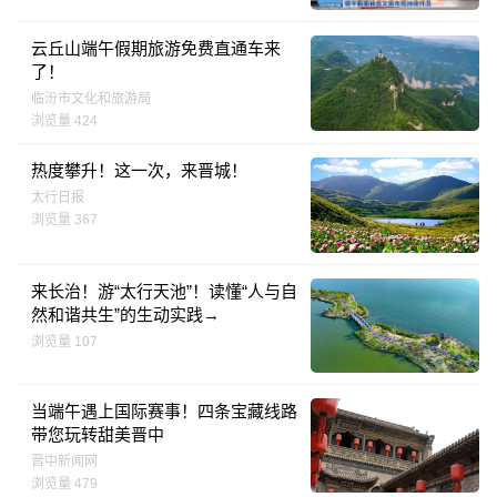
云丘山端午假期旅游免费直通车来
了！
临汾市文化和旅游局
浏览量 424
热度攀升！这一次，来晋城！
太行日报
浏览量 367
来长治！游“太行天池”！读懂“人与自
然和谐共生”的生动实践→
浏览量 107
当端午遇上国际赛事！四条宝藏线路
带您玩转甜美晋中
晋中新闻网
浏览量 479