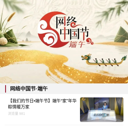
网络中国节·端午
【我们的节日•端午节】端午“家”年华
粽情暖万家
浏览量 981