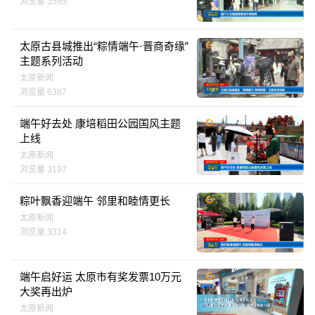
浏览量 3595
太原古县城推出“粽情端午·晋商奇缘”
主题系列活动
太原新闻
浏览量 6387
端午好去处 康培稻田公园国风主题
上线
太原新闻
浏览量 3197
粽叶飘香迎端午 邻里和睦情更长
太原新闻
浏览量 3314
端午启好运 太原市有奖发票10万元
大奖再出炉
太原新闻