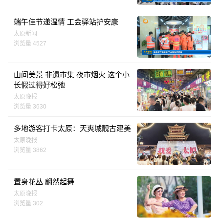
端午佳节递温情 工会驿站护安康
太原新闻
浏览量 4527
山间美景 非遗市集 夜市烟火 这个小
长假过得好松弛
太原晚报
浏览量 3630
多地游客打卡太原：天爽城靓古建美
太原晚报
浏览量 3862
置身花丛 翩然起舞
太原晚报
浏览量 302