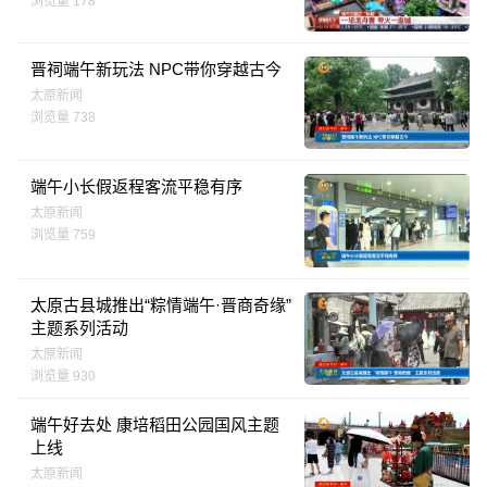
浏览量 178
晋祠端午新玩法 NPC带你穿越古今
太原新闻
浏览量 738
端午小长假返程客流平稳有序
太原新闻
浏览量 759
太原古县城推出“粽情端午·晋商奇缘”
主题系列活动
太原新闻
浏览量 930
端午好去处 康培稻田公园国风主题
上线
太原新闻