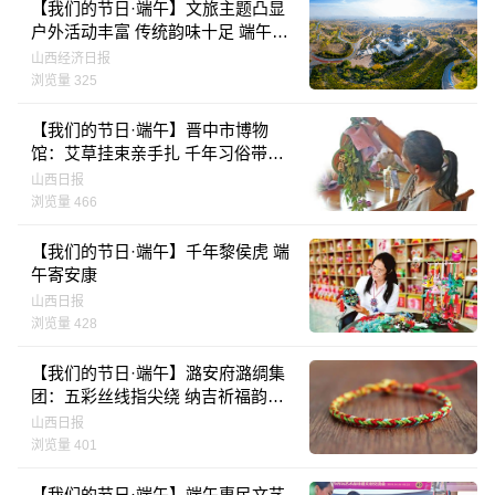
【我们的节日·端午】文旅主题凸显
户外活动丰富 传统韵味十足 端午邂
逅晋中 必定与“粽”不同
山西经济日报
浏览量 325
【我们的节日·端午】晋中市博物
馆：艾草挂束亲手扎 千年习俗带回
家
山西日报
浏览量 466
【我们的节日·端午】千年黎侯虎 端
午寄安康
山西日报
浏览量 428
【我们的节日·端午】潞安府潞绸集
团：五彩丝线指尖绕 纳吉祈福韵味
长
山西日报
浏览量 401
【我们的节日·端午】端午惠民文艺