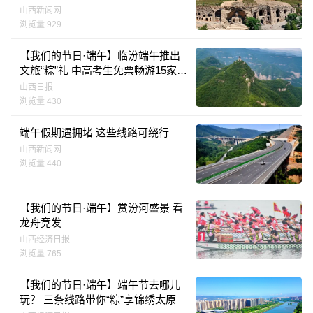
山西新闻网
浏览量 929
【我们的节日·端午】临汾端午推出
文旅“粽”礼 中高考生免票畅游15家景
区
山西日报
浏览量 430
端午假期遇拥堵 这些线路可绕行
山西新闻网
浏览量 440
【我们的节日·端午】赏汾河盛景 看
龙舟竞发
山西经济日报
浏览量 765
【我们的节日·端午】端午节去哪儿
玩？ 三条线路带你“粽”享锦绣太原