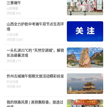
三晋端午
山西晚报
浏览量 651
山西全力护航中考端午双节点生态环
境
人民日报
浏览量 3183
一头扎进21℃的 “天然空调城”，解锁
长治避暑凉境
浏览量 177
忻州古城端午假期文旅活动精彩纷呈
忻州日报
浏览量 405
我的铁路风景 | 高铁飘粽香，旅途过