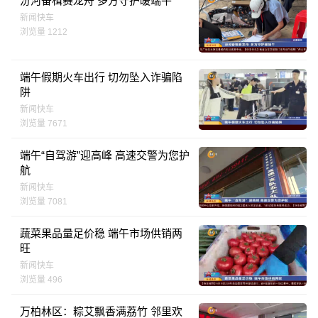
汾河奋楫赛龙舟 多方守护暖端午
新闻快车
浏览量 1212
端午假期火车出行 切勿坠入诈骗陷
阱
新闻快车
浏览量 7671
端午“自驾游”迎高峰 高速交警为您护
航
新闻快车
浏览量 7081
蔬菜果品量足价稳 端午市场供销两
旺
新闻快车
浏览量 496
万柏林区：粽艾飘香满荔竹 邻里欢