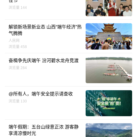
佳节
浏览量 144
解锁新场景新业态 山西“端午经济”热
气腾腾
人民网
浏览量 458
奋楫争先庆端午 汾河碧水龙舟竞渡
浏览量 284
@所有人，端午安全提示请查收
浏览量 130
端午假期：五台山绿意正浓 游客静
享清凉慢时光