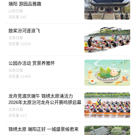
端阳 游园品雅趣
山西日报
浏览量 245
鼓桨汾河逐浪飞
太原日报
浏览量 10226
公园办活动 赏景养雅怀
太原日报
浏览量 11465
龙舟竞渡庆端午 锦绣太原涌活力
2026年太原汾河龙舟公开赛鸣锣启幕
太原日报
浏览量 413
锦绣太原 端阳正好 一城盛景候君来