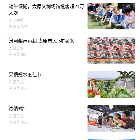
端午假期，太原文博场馆揽客超21万
人次
山西晚报
浏览量 331
汾河桨声再起 太原市民“动”起来
太原日报
浏览量 605
采摘嬉水度佳节
太原日报
浏览量 558
浓情端午
太原日报
浏览量 452