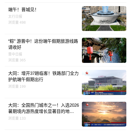
端午！晋城见！
太行日报
浏览量 498
“粽” 游晋中！这份端午假期旅游线路
请收好
晋中日报
浏览量 365
大同：增开37趟临客！铁路部门全力
护航端午假期出行
浏览量 199
大同：全国热门城市之一！入选2026
暑期境内游热度增长显著目的地
TOP10
浏览量 133