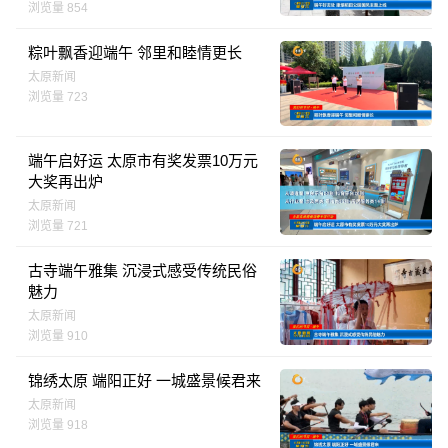
浏览量 854
粽叶飘香迎端午 邻里和睦情更长
太原新闻
浏览量 723
端午启好运 太原市有奖发票10万元
大奖再出炉
太原新闻
浏览量 721
古寺端午雅集 沉浸式感受传统民俗
魅力
太原新闻
浏览量 910
锦绣太原 端阳正好 一城盛景候君来
太原新闻
浏览量 918