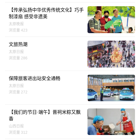
【传承弘扬中华优秀传统文化】巧手
制漆扇 感受非遗美
太原晚报
浏览量 423
文旅热潮
太原日报
浏览量 286
保障旅客进出站安全通畅
太原日报
浏览量 272
【我们的节日·端午】晋祠米粽又飘
香
山西日报
浏览量 312