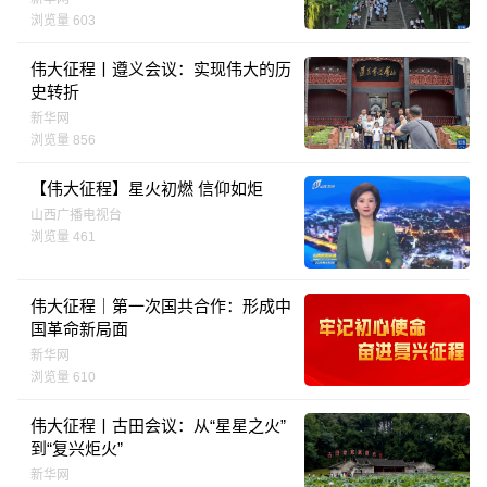
浏览量 603
伟大征程丨遵义会议：实现伟大的历
史转折
新华网
浏览量 856
【伟大征程】星火初燃 信仰如炬
山西广播电视台
浏览量 461
伟大征程｜第一次国共合作：形成中
国革命新局面
新华网
浏览量 610
伟大征程丨古田会议：从“星星之火”
到“复兴炬火”
新华网