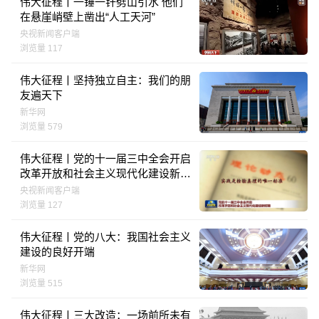
伟大征程丨一锤一钎劈山引水 他们
在悬崖峭壁上凿出“人工天河”
央视新闻客户端
浏览量 117
伟大征程丨坚持独立自主：我们的朋
友遍天下
新华网
浏览量 579
伟大征程丨党的十一届三中全会开启
改革开放和社会主义现代化建设新时
期
央视新闻客户端
浏览量 127
伟大征程丨党的八大：我国社会主义
建设的良好开端
新华网
浏览量 515
伟大征程丨三大改造：一场前所未有