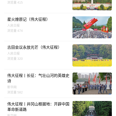
浏览量 415
星火燎原记（伟大征程）
人民日报
浏览量 474
古田会议永放光芒（伟大征程）
人民日报
浏览量 320
伟大征程丨长征：气壮山河的英雄史
诗
新华网
浏览量 582
伟大征程丨井冈山根据地：开辟中国
革命新道路
新华网