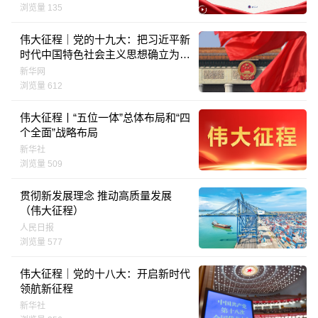
浏览量 135
伟大征程｜党的十九大：把习近平新
时代中国特色社会主义思想确立为党
的指导思想写在党的旗帜上
新华网
浏览量 612
伟大征程丨“五位一体”总体布局和“四
个全面”战略布局
新华社
浏览量 509
贯彻新发展理念 推动高质量发展
（伟大征程）
人民日报
浏览量 577
伟大征程｜党的十八大：开启新时代
领航新征程
新华社