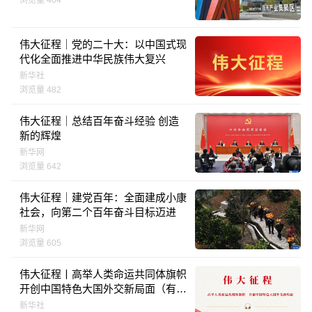
伟大征程｜党的二十大：以中国式现
代化全面推进中华民族伟大复兴
新华社
浏览量 482
伟大征程｜总结百年奋斗经验 创造
新的辉煌
新华网
浏览量 642
伟大征程｜建党百年：全面建成小康
社会，向第二个百年奋斗目标迈进
新华网
浏览量 605
伟大征程丨高举人类命运共同体旗帜
开创中国特色大国外交新局面（有声
版）
新华社