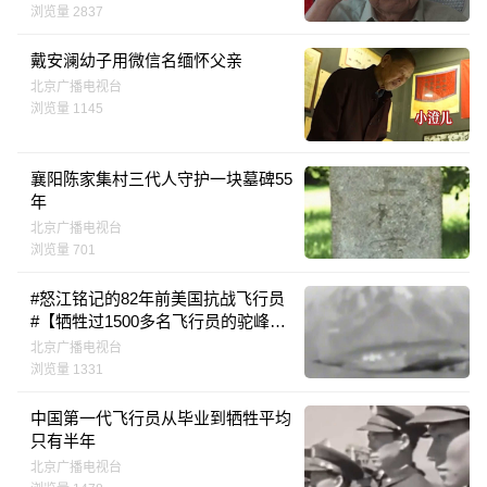
浏览量 2837
戴安澜幼子用微信名缅怀父亲
北京广播电视台
浏览量 1145
襄阳陈家集村三代人守护一块墓碑55
年
北京广播电视台
浏览量 701
#怒江铭记的82年前美国抗战飞行员
#【牺牲过1500多名飞行员的驼峰航
线】
北京广播电视台
浏览量 1331
中国第一代飞行员从毕业到牺牲平均
只有半年
北京广播电视台