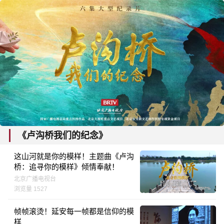
《卢沟桥我们的纪念》
这山河就是你的模样！主题曲《卢沟
桥：追寻你的模样》倾情奉献！
北京广播电视台
浏览量 1527
帧帧滚烫！延安每一帧都是信仰的模
样