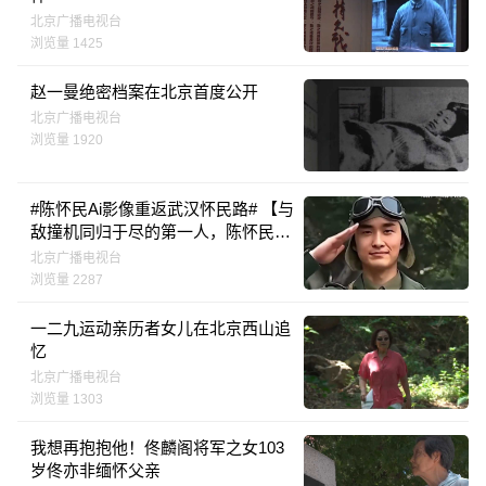
北京广播电视台
浏览量 1425
赵一曼绝密档案在北京首度公开
北京广播电视台
浏览量 1920
#陈怀民Ai影像重返武汉怀民路# 【与
敌撞机同归于尽的第一人，陈怀民
牺牲时年仅22岁】
北京广播电视台
浏览量 2287
一二九运动亲历者女儿在北京西山追
忆
北京广播电视台
浏览量 1303
我想再抱抱他！佟麟阁将军之女103
岁佟亦非缅怀父亲