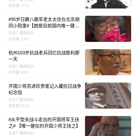
浏览量 1775
#95岁日籍八路军老太太住在北京胡
同小院里#【她是目前国内唯一健在
的日籍八路军，在中国一待就是八十
北京广播电视台
年】
浏览量 1001
杭州103岁抗战老兵回忆抗战胜利那
一天
北京广播电视台
浏览量 1050
开国少将苏进珍贵笔记入藏抗日战争
纪念馆
北京广播电视台
浏览量 1143
#从平型关战斗走出的开国将军王扶
之# 【唯一健在的开国少将王扶之】
北京广播电视台