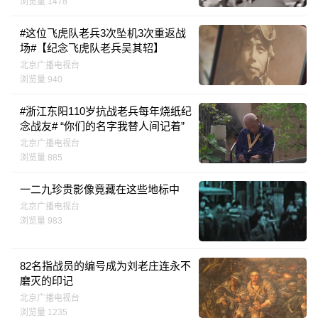
浏览量 1478
#这位飞虎队老兵3次坠机3次重返战
场#【纪念飞虎队老兵吴其轺】
北京广播电视台
浏览量 940
#浙江东阳110岁抗战老兵每年烧纸纪
念战友# “你们的名字我替人间记着”
北京广播电视台
浏览量 885
一二九珍贵影像竟藏在这些地标中
北京广播电视台
浏览量 983
82名指战员的编号成为刘老庄连永不
磨灭的印记
北京广播电视台
浏览量 1235